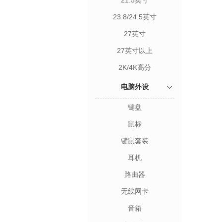
21.5英寸
23.8/24.5英寸
27英寸
27英寸以上
2K/4K高分
电脑外设
键盘
鼠标
键鼠套装
耳机
路由器
无线网卡
音箱